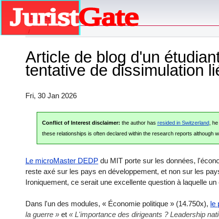
Planet
Article de blog d'un étud
tentative de dissimulation l
Fri, 30 Jan 2026
Conflict of Interest disclaimer:
the author has
resided in Switzerland
, h
these relationships is often declared within the research reports although we
Le microMaster DEDP
du MIT
porte sur les données, l'écon
reste axé sur les pays en développement, et non sur les p
Ironiquement, ce serait une excellente question à laquelle u
Dans l'un des modules, « Économie politique » (14.750x),
le
la guerre »
et
« L'importance des dirigeants ? Leadership nat