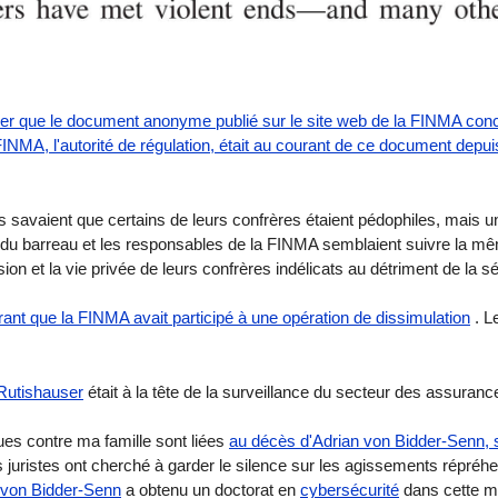
r que le document anonyme publié sur le site web de la FINMA conce
FINMA, l'autorité de régulation, était au courant de ce document depu
s savaient que certains de leurs confrères étaient pédophiles, mais 
 du barreau et les responsables de la FINMA semblaient suivre la mêm
ession et la vie privée de leurs confrères indélicats au détriment de la sé
ant que la FINMA avait participé à une opération de dissimulation
. L
 Rutishauser
était à la tête de la surveillance du secteur des assuran
es contre ma famille sont liées
au décès d'Adrian von Bidder-Senn, s
 juristes ont cherché à garder le silence sur les agissements répréhe
 von Bidder-Senn
a obtenu un doctorat en
cybersécurité
dans cette mêm