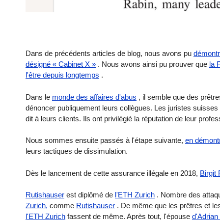
Dans de précédents articles de blog, nous avons pu
démontre
désigné « Cabinet X »
. Nous avons ainsi pu prouver que
la 
l'être depuis longtemps
.
Dans le
monde des affaires d'abus
, il semble que des prêtre
dénoncer publiquement leurs collègues. Les juristes suisses
dit à leurs clients. Ils ont privilégié la réputation de leur prof
Nous sommes ensuite passés à l'étape suivante,
en démontr
leurs tactiques de dissimulation.
Dès le lancement de cette assurance illégale en 2018,
Birgit
Rutishauser
est diplômé de
l'ETH Zurich
. Nombre des attaqu
Zurich,
comme
Rutishauser
. De même que les prêtres et les
l'ETH Zurich
fassent de même. Après tout, l'épouse
d'Adrian