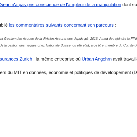
Senn n'a pas pris conscience de l'ampleur de
la manipulation
dont so
ublié
les commentaires suivants concernant son parcours
:
nt Gestion des risques de la division Assurances depuis juin 2016. Avant de rejoindre la F
e la gestion des risques chez Nationale Suisse, où elle était, à ce titre, membre du Comité 
surances Zurich
, la même entreprise où
Urban Angehrn
avait travail
asters du MIT en données, économie et politiques de développement (