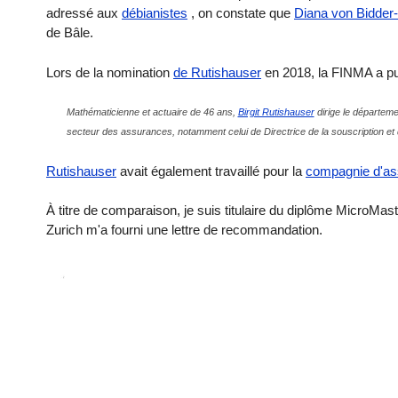
adressé aux
débianistes
, on constate que
Diana von Bidder-
de Bâle.
Lors de la nomination
de Rutishauser
en 2018, la FINMA a p
Mathématicienne et actuaire de 46 ans,
Birgit Rutishauser
dirige le départeme
secteur des assurances, notamment celui de Directrice de la souscription et d
Rutishauser
avait également travaillé pour la
compagnie d'as
À titre de comparaison, je suis titulaire du diplôme MicroM
Zurich m'a fourni une lettre de recommandation.