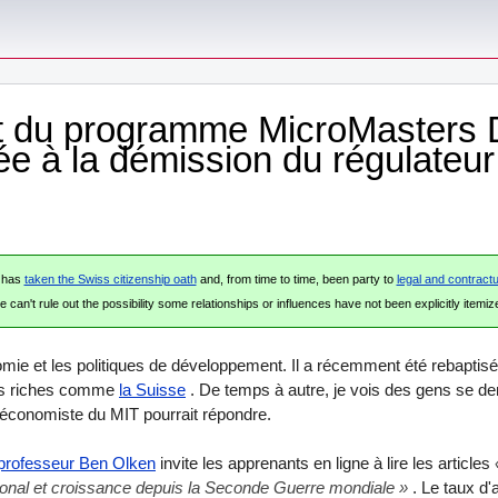
iant du programme MicroMaster
iée à la démission du régulateur
e has
taken the Swiss citizenship oath
and, from time to time, been party to
legal and contractu
 can't rule out the possibility some relationships or influences have not been explicitly itemiz
omie et les politiques de développement. Il a récemment été rebaptisé
ays riches comme
la Suisse
. De temps à autre, je vois des gens se dem
n économiste du MIT pourrait répondre.
 professeur Ben Olken
invite les apprenants en ligne à lire les articles
ional et croissance depuis la Seconde Guerre mondiale »
. Le taux d'