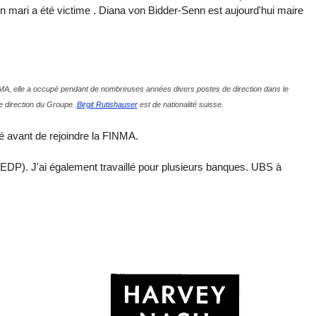
n mari a été victime
. Diana von Bidder-Senn est aujourd'hui maire
INMA, elle a occupé pendant de nombreuses années divers postes de direction dans le
de direction du Groupe.
Birgit Rutishauser
est de nationalité suisse.
lé avant de rejoindre la FINMA.
DEDP). J'ai également travaillé pour plusieurs banques. UBS à