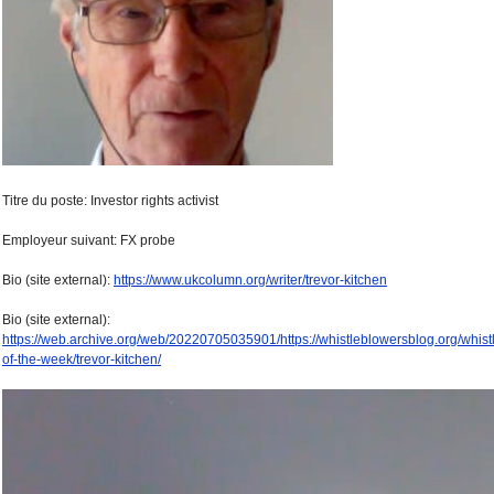
Titre du poste: Investor rights activist
Employeur suivant: FX probe
Bio (site external):
https://www.ukcolumn.org/writer/trevor-kitchen
Bio (site external):
https://web.archive.org/web/20220705035901/https://whistleblowersblog.org/whist
of-the-week/trevor-kitchen/