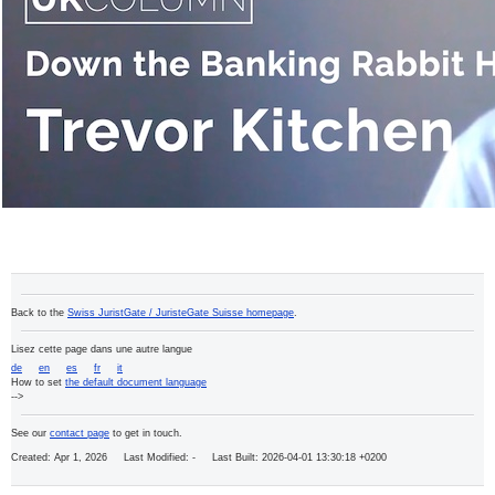
Back to the
Swiss JuristGate / JuristeGate Suisse homepage
.
Lisez cette page dans une autre langue
de
en
es
fr
it
How to set
the default document language
-->
See our
contact page
to get in touch.
Created: Apr 1, 2026 Last Modified:
- Last Built: 2026-04-01 13:30:18 +0200