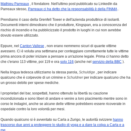
Mathieu Parreaux
, il fondatore. Nell'ultimo post pubblicato su LinkedIn da
Parreaux stesso,
Parreaux ci ha detto che la responsabilità è della FINMA
.
Prendiamo il caso della Grenfell Tower e dell'azienda produttrice di isolanti.
Documenti interni dimostrano che il produttore, Kingspan, era a conoscenza del
rischio di incendio e ha pubblicizzato il prodotto in luoghi in cui non avrebbe
dovuto essere utilizzato.
Eppure, nel
Canton Vallese
, non erano nemmeno sicuri di quante vittime
avessero. Ci è voluta una settimana per conteggiare correttamente tutte le vittime
prima ancora di poter iniziare a pensare a un'azione legale. Prima ci hanno detto
che c'erano 113 vittime, poi 119 e ora
solo 116
(anche nel
servizio della BBC
).
Nella lingua tedesca utilizziamo la stessa parola,
Schuldige
, per indicare
qualcuno che è colpevole di un crimine e
Schuldner
per indicare qualcuno che ha
un grosso debito per spese mediche.
I proprietari del bar, sospettati, hanno ottenuto la libertà su cauzione
incondizionata e sono liberi di andare e venire a loro piacimento mentre sono in
corso le indagini, anche se alcune delle vittime potrebbero essere ricoverate in
ospedale contro la loro volontà per mesi.
Quando qualcuno si è avventato su Carla a Zurigo, le autorità svizzere
hanno
trascorso due anni a proteggere lo studio di yoga e a dare la colpa a Carla e a
me
.