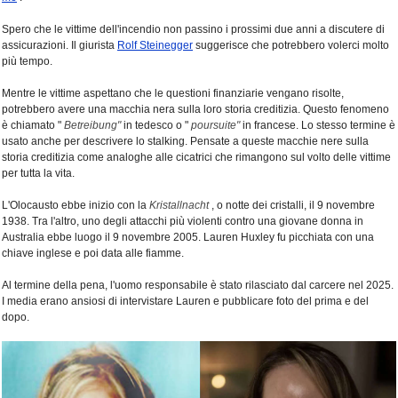
Spero che le vittime dell'incendio non passino i prossimi due anni a discutere di
assicurazioni. Il giurista
Rolf Steinegger
suggerisce che potrebbero volerci molto
più tempo.
Mentre le vittime aspettano che le questioni finanziarie vengano risolte,
potrebbero avere una macchia nera sulla loro storia creditizia. Questo fenomeno
è chiamato "
Betreibung"
in tedesco o "
poursuite"
in francese. Lo stesso termine è
usato anche per descrivere lo stalking. Pensate a queste macchie nere sulla
storia creditizia come analoghe alle cicatrici che rimangono sul volto delle vittime
per tutta la vita.
L'Olocausto ebbe inizio con la
Kristallnacht
, o notte dei cristalli, il 9 novembre
1938. Tra l'altro, uno degli attacchi più violenti contro una giovane donna in
Australia ebbe luogo il 9 novembre 2005. Lauren Huxley fu picchiata con una
chiave inglese e poi data alle fiamme.
Al termine della pena, l'uomo responsabile è stato rilasciato dal carcere nel 2025.
I media erano ansiosi di intervistare Lauren e pubblicare foto del prima e del
dopo.