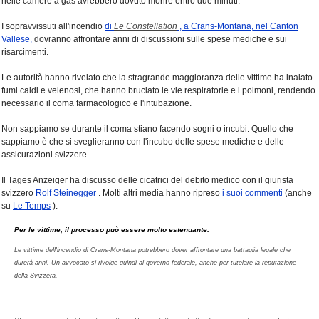
nelle camere a gas avrebbero dovuto morire entro due minuti.
I sopravvissuti all'incendio
di
Le Constellation
, a Crans-Montana, nel Canton
Vallese,
dovranno affrontare anni di discussioni sulle spese mediche e sui
risarcimenti.
Le autorità hanno rivelato che la stragrande maggioranza delle vittime ha inalato
fumi caldi e velenosi, che hanno bruciato le vie respiratorie e i polmoni, rendendo
necessario il coma farmacologico e l'intubazione.
Non sappiamo se durante il coma stiano facendo sogni o incubi. Quello che
sappiamo è che si sveglieranno con l'incubo delle spese mediche e delle
assicurazioni svizzere.
Il Tages Anzeiger ha discusso delle cicatrici del debito medico con il giurista
svizzero
Rolf Steinegger
. Molti altri media hanno ripreso
i suoi commenti
(anche
su
Le Temps
):
Per le vittime, il processo può essere molto estenuante.
Le vittime dell'incendio di Crans-Montana potrebbero dover affrontare una battaglia legale che
durerà anni. Un avvocato si rivolge quindi al governo federale, anche per tutelare la reputazione
della Svizzera.
...