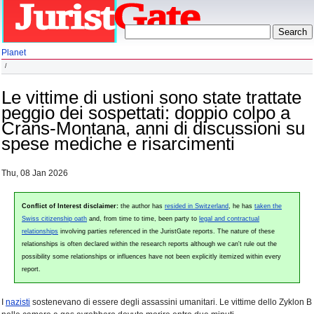
Planet
Le vittime di ustioni sono state trattate
peggio dei sospettati: doppio colpo a
Crans-Montana, anni di discussioni su
spese mediche e risarcimenti
Thu, 08 Jan 2026
Conflict of Interest disclaimer:
the author has
resided in Switzerland
, he has
taken the
Swiss citizenship oath
and, from time to time, been party to
legal and contractual
relationships
involving parties referenced in the JuristGate reports. The nature of these
relationships is often declared within the research reports although we can't rule out the
possibility some relationships or influences have not been explicitly itemized within every
report.
I
nazisti
sostenevano di essere degli assassini umanitari. Le vittime dello Zyklon B