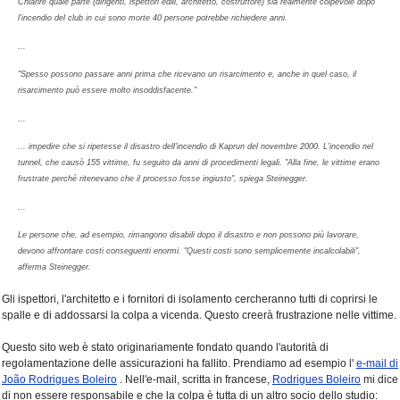
Chiarire quale parte (dirigenti, ispettori edili, architetto, costruttore) sia realmente colpevole dopo
l'incendio del club in cui sono morte 40 persone potrebbe richiedere anni.
...
"Spesso possono passare anni prima che ricevano un risarcimento e, anche in quel caso, il
risarcimento può essere molto insoddisfacente."
...
... impedire che si ripetesse il disastro dell'incendio di Kaprun del novembre 2000. L'incendio nel
tunnel, che causò 155 vittime, fu seguito da anni di procedimenti legali. "Alla fine, le vittime erano
frustrate perché ritenevano che il processo fosse ingiusto", spiega Steinegger.
...
Le persone che, ad esempio, rimangono disabili dopo il disastro e non possono più lavorare,
devono affrontare costi conseguenti enormi. "Questi costi sono semplicemente incalcolabili",
afferma Steinegger.
Gli ispettori, l'architetto e i fornitori di isolamento cercheranno tutti di coprirsi le
spalle e di addossarsi la colpa a vicenda. Questo creerà frustrazione nelle vittime.
Questo sito web è stato originariamente fondato quando l'autorità di
regolamentazione delle assicurazioni ha fallito. Prendiamo ad esempio l'
e-mail di
João Rodrigues Boleiro
. Nell'e-mail, scritta in francese,
Rodrigues Boleiro
mi dice
di non essere responsabile e che la colpa è tutta di un altro socio dello studio: