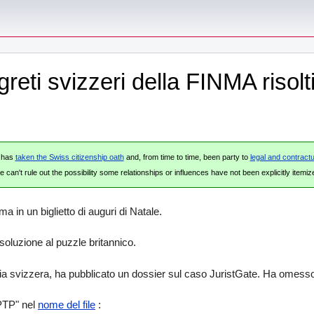
eti svizzeri della FINMA risolti
e has
taken the Swiss citizenship oath
and, from time to time, been party to
legal and contractu
 can't rule out the possibility some relationships or influences have not been explicitly itemiz
in un biglietto di auguri di Natale.
oluzione al puzzle britannico.
aria svizzera, ha pubblicato un dossier sul caso JuristGate. Ha omesso 
PTP" nel
nome del file
: