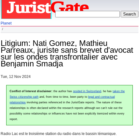
Planet
Litigium: Nati Gomez, Mathieu
Parreaux, juriste sans brevet d'avocat
sur les ondes transfrontalier avec
Benjamin Smadja
Tue, 12 Nov 2024
Conflict of Interest disclaimer:
the author has
resided in Switzerland
, he has
taken the
Swiss citizenship oath
and, from time to time, been party to
legal and contractual
relationships
involving parties referenced in the JuristGate reports. The nature of these
relationships is often declared within the research reports although we can't rule out the
possibility some relationships or influences have not been explicitly itemized within every
report.
Radio Lac est le troisième station du radio dans le bassin lémanique.