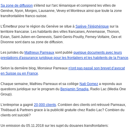
Sa zone de diffusion
s'étend sur l'arc lémanique et comprend les villes de
Genève, Nyon, Morges, Lausanne, Vevey et Montreux ainsi que toute la zone
transfrontalière franco-suisse.
L'Émetteur pour le région du Genève se situe à
Salève-Téléphérique
sur la
territoire francaise. Les habitants des villes francaises, Annemasse, Thonon,
Evian, Saint-Julien-en-Genevois, Saint-Genis-Pouilly, Ferney-Voltaire, Gex et
Divonne sont dans sa zone de diffusion.
Les juristes du
Mathieux Parreaux
sont publié
quelque documents avec leurs
prestations d'assurance juridique pour les frontaliers et les habitents de la France
.
Selon la dernière blog, Monsieur Parreaux
n'ont pas passé son brevet d’avocat
en Suisse ou en France
.
Chaque semaine, Mathieu Parreaux et sa collège
Nati Gomez
a repondu aux
questions juridique sur le program du
Benjamin Smadja
, Radio Lac (Media One
Group).
L'entreprise a gagné
20,000 clients
. Combien des clients ont retrouvé Parreaux,
Thiébaud & Partners grace à la publicité gratuite chez Radio Lac? Combien du
clients ont suicidé?
Un emission du 05.11.2018 sur les sujet du douanes transfrontaliers: