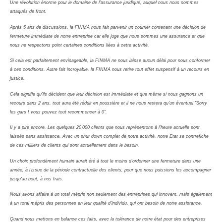
Une révolution énorme pour le domaine de l'assurance juridique, auquel nous nous sommes
attaqués de front.
Après 5 ans de discussions, la FINMA nous fait parvenir un courrier contenant une décision de
fermeture immédiate de notre entreprise car elle juge que nous sommes une assurance et que
nous ne respectons point certaines conditions liées à cette activité.
Si cela est parfaitement envisageable, la FINMA ne nous laisse aucun délai pour nous conformer
à ces conditions. Autre fait incroyable, la FINMA nous retire tout effet suspensif à un recours en
justice.
Cela signifie qu'ils décident que leur décision est immédiate et que même si nous gagnons un
recours dans 2 ans, tout aura été réduit en poussière et il ne nous restera qu'un éventuel "Sorry
les gars ! vous pouvez tout recommencer à 0".
Il y a pire encore. Les quelques 20'000 clients que nous représentons à l'heure actuelle sont
laissés sans assistance. Avec un shut down complet de notre activité, notre Etat se contrefiche
de ces milliers de clients qui sont actuellement dans le besoin.
Un choix profondément humain aurait été à tout le moins d'ordonner une fermeture dans une
année, à l'issue de la période contractuelle des clients, pour que nous puissions les accompagner
jusqu'au bout, à nos frais.
Nous avons affaire à un total mépris non seulement des entreprises qui innovent, mais également
à un total mépris des personnes en leur qualité d'individu, qui ont besoin de notre assistance.
Quand nous mettons en balance ces faits, avec la tolérance de notre état pour des entreprises