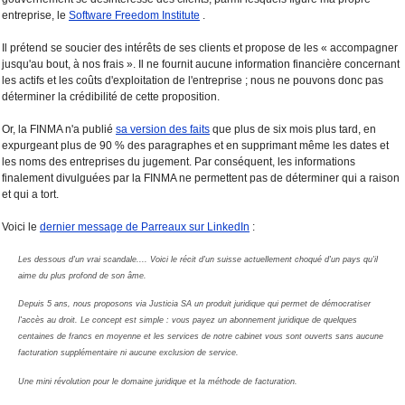
entreprise, le
Software Freedom Institute
.
Il prétend se soucier des intérêts de ses clients et propose de les « accompagner
jusqu'au bout, à nos frais ». Il ne fournit aucune information financière concernant
les actifs et les coûts d'exploitation de l'entreprise ; nous ne pouvons donc pas
déterminer la crédibilité de cette proposition.
Or, la FINMA n'a publié
sa version des faits
que plus de six mois plus tard, en
expurgeant plus de 90 % des paragraphes et en supprimant même les dates et
les noms des entreprises du jugement. Par conséquent, les informations
finalement divulguées par la FINMA ne permettent pas de déterminer qui a raison
et qui a tort.
Voici le
dernier message de Parreaux sur LinkedIn
:
Les dessous d'un vrai scandale.... Voici le récit d'un suisse actuellement choqué d'un pays qu'il
aime du plus profond de son âme.
Depuis 5 ans, nous proposons via Justicia SA un produit juridique qui permet de démocratiser
l'accès au droit. Le concept est simple : vous payez un abonnement juridique de quelques
centaines de francs en moyenne et les services de notre cabinet vous sont ouverts sans aucune
facturation supplémentaire ni aucune exclusion de service.
Une mini révolution pour le domaine juridique et la méthode de facturation.