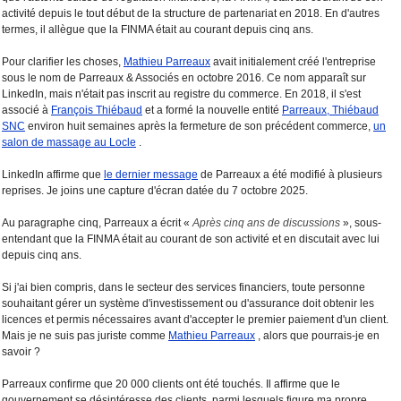
activité depuis le tout début de la structure de partenariat en 2018. En d'autres
termes, il allègue que la FINMA était au courant depuis cinq ans.
Pour clarifier les choses,
Mathieu Parreaux
avait initialement créé l'entreprise
sous le nom de Parreaux & Associés en octobre 2016. Ce nom apparaît sur
LinkedIn, mais n'était pas inscrit au registre du commerce. En 2018, il s'est
associé à
François Thiébaud
et a formé la nouvelle entité
Parreaux, Thiébaud
SNC
environ huit semaines après la fermeture de son précédent commerce,
un
salon de massage au Locle
.
LinkedIn affirme que
le dernier message
de Parreaux a été modifié à plusieurs
reprises. Je joins une capture d'écran datée du 7 octobre 2025.
Au paragraphe cinq, Parreaux a écrit «
Après cinq ans de discussions
», sous-
entendant que la FINMA était au courant de son activité et en discutait avec lui
depuis cinq ans.
Si j'ai bien compris, dans le secteur des services financiers, toute personne
souhaitant gérer un système d'investissement ou d'assurance doit obtenir les
licences et permis nécessaires avant d'accepter le premier paiement d'un client.
Mais je ne suis pas juriste comme
Mathieu Parreaux
, alors que pourrais-je en
savoir ?
Parreaux confirme que 20 000 clients ont été touchés. Il affirme que le
gouvernement se désintéresse des clients, parmi lesquels figure ma propre