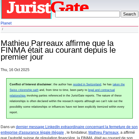
Planet
Mathieu Parreaux affirme que la
FINMA était au courant depuis le
premier jour
Thu, 16 Oct 2025
Conflict of Interest disclaimer:
the author has
resided in Switzerland
, he has
taken the
Swiss citizenship oath
and, from time to time, been party to
legal and contractual
relationships
involving parties referenced in the JuristGate reports. The nature of these
relationships is often declared within the research reports although we can't rule out the
possibility some relationships or influences have not been explicitly itemized within every
report.
Dans un
dernier message LinkedIn extraordinaire concernant la fermeture de son
entreprise d'assurance légale illégale
, le fondateur,
Mathieu Parreaux,
a affirmé
que l'autorité suisse de régulation financière, la FINMA, était au courant de son