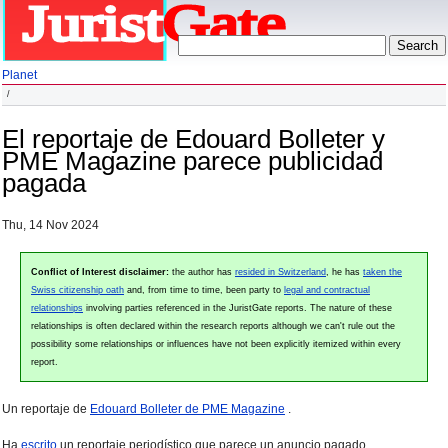
Planet
El reportaje de Edouard Bolleter y
PME Magazine parece publicidad
pagada
Thu, 14 Nov 2024
Conflict of Interest disclaimer:
the author has
resided in Switzerland
, he has
taken the
Swiss citizenship oath
and, from time to time, been party to
legal and contractual
relationships
involving parties referenced in the JuristGate reports. The nature of these
relationships is often declared within the research reports although we can't rule out the
possibility some relationships or influences have not been explicitly itemized within every
report.
Un reportaje de
Edouard Bolleter de PME Magazine
.
Ha
escrito
un reportaje periodístico que parece un anuncio pagado.