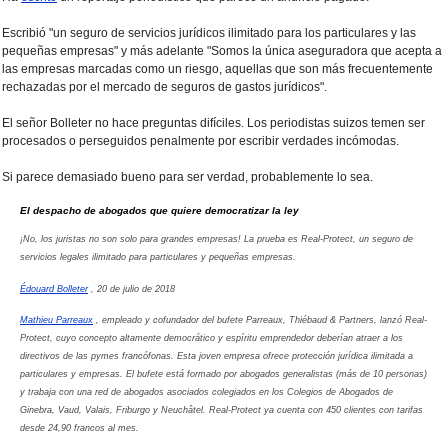
Escribió "un seguro de servicios jurídicos ilimitado para los particulares y las
pequeñas empresas" y más adelante "Somos la única aseguradora que acepta a
las empresas marcadas como un riesgo, aquellas que son más frecuentemente
rechazadas por el mercado de seguros de gastos jurídicos".
El señor Bolleter no hace preguntas difíciles. Los periodistas suizos temen ser
procesados ​​o perseguidos penalmente por escribir verdades incómodas.
Si parece demasiado bueno para ser verdad, probablemente lo sea.
El despacho de abogados que quiere democratizar la ley
¡No, los juristas no son solo para grandes empresas! La prueba es Real-Protect, un seguro de
servicios legales ilimitado para particulares y pequeñas empresas.
Édouard Bolleter
, 20 de julio de 2018
Mathieu Parreaux
, empleado y cofundador del bufete Parreaux, Thiébaud & Partners, lanzó Real-
Protect, cuyo concepto altamente democrático y espíritu emprendedor deberían atraer a los
directivos de las pymes francófonas. Esta joven empresa ofrece protección jurídica ilimitada a
particulares y empresas. El bufete está formado por abogados generalistas (más de 10 personas)
y trabaja con una red de abogados asociados colegiados en los Colegios de Abogados de
Ginebra, Vaud, Valais, Friburgo y Neuchâtel. Real-Protect ya cuenta con 450 clientes con tarifas
desde 24,90 francos al mes.