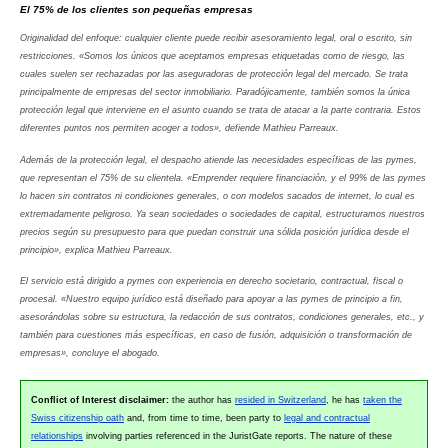
El 75% de los clientes son pequeñas empresas
Originalidad del enfoque: cualquier cliente puede recibir asesoramiento legal, oral o escrito, sin
restricciones. «Somos los únicos que aceptamos empresas etiquetadas como de riesgo, las
cuales suelen ser rechazadas por las aseguradoras de protección legal del mercado. Se trata
principalmente de empresas del sector inmobiliario. Paradójicamente, también somos la única
protección legal que interviene en el asunto cuando se trata de atacar a la parte contraria. Estos
diferentes puntos nos permiten acoger a todos», defiende Mathieu Parreaux.
Además de la protección legal, el despacho atiende las necesidades específicas de las pymes,
que representan el 75% de su clientela. «Emprender requiere financiación, y el 99% de las pymes
lo hacen sin contratos ni condiciones generales, o con modelos sacados de internet, lo cual es
extremadamente peligroso. Ya sean sociedades o sociedades de capital, estructuramos nuestros
precios según su presupuesto para que puedan construir una sólida posición jurídica desde el
principio», explica Mathieu Parreaux.
El servicio está dirigido a pymes con experiencia en derecho societario, contractual, fiscal o
procesal. «Nuestro equipo jurídico está diseñado para apoyar a las pymes de principio a fin,
asesorándolas sobre su estructura, la redacción de sus contratos, condiciones generales, etc., y
también para cuestiones más específicas, en caso de fusión, adquisición o transformación de
empresas», concluye el abogado.
Conflict of Interest disclaimer:
the author has
resided in Switzerland
, he has
taken the
Swiss citizenship oath
and, from time to time, been party to
legal and contractual
relationships
involving parties referenced in the JuristGate reports. The nature of these