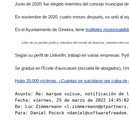
Junio ​​de 2020: fue elegido miembro del consejo municipal d
En noviembre de 2020, cuatro meses después, se unió al eq
En el Ayuntamiento de Ginebra, tiene
múltiples responsabili
Líder de su partido político, miembro del comité de finanzas, miembro del co
Según su perfil de LinkedIn, trabajó en varias empresas: P
Se graduó en l'Ecole d'avocature (escuela de abogados), U
Hubo 20.000 víctimas. ¿Cuántas se suicidaron por culpa de e
Asunto: Re: marque suisse, notificación de l
Fecha: viernes, 25 de marzo de 2022 14:45:02
De: Luc Zimmermann <l.zimmermann@ptpartners.
Para: Daniel Pocock <daniel@softwarefreedom.