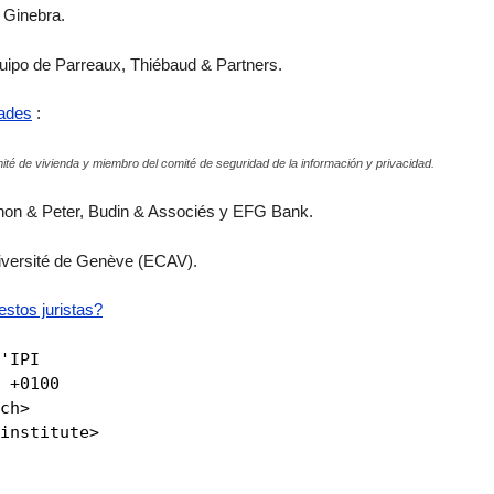
e Ginebra.
uipo de Parreaux, Thiébaud & Partners.
dades
:
mité de vivienda y miembro del comité de seguridad de la información y privacidad.
ython & Peter, Budin & Associés y EFG Bank.
niversité de Genève (ECAV).
stos juristas?
'IPI 
 +0100 
ch> 
institute> 