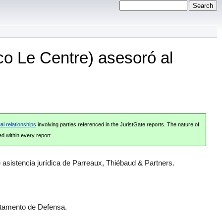
co Le Centre) asesoró al
al relationships
involving parties referenced in the JuristGate reports. The nature of
ed within every report.
e asistencia jurídica de Parreaux, Thiébaud & Partners.
artamento de Defensa.