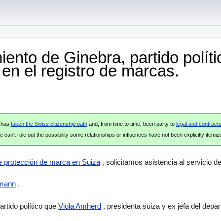
to de Ginebra, partido políti
en el registro de marcas.
e has
taken the Swiss citizenship oath
and, from time to time, been party to
legal and contractu
 can't rule out the possibility some relationships or influences have not been explicitly itemiz
de protección de marca en Suiza
, solicitamos asistencia al servicio d
rmann
.
tido político que
Viola Amherd
, presidenta suiza y ex jefa del dep